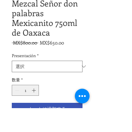
Mezcal Señor don
palabras
Mexicanito 750ml
de Oaxaca
通
セ
 MX$800.00 
MX$650.00
常
ー
Presentación
*
価
ル
格
価
格
数量
*
カートに追加する
Mezcal Señor don palabras